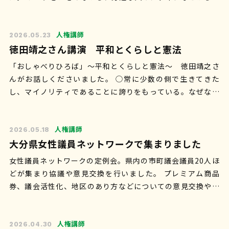
けとってきたアンコンシャスバイアス(…
人権講師
2026.05.23
徳田靖之さん講演 平和とくらしと憲法
「おしゃべりひろば」〜平和とくらしと憲法〜 徳田靖之さ
んがお話しくださいました。 ◯常に少数の側で生きてきた
し、マイノリティであることに誇りをもっている。なぜなら
少数派の人たちは社会を変えていく必要…
人権講師
2026.05.18
大分県女性議員ネットワークで集まりました
女性議員ネットワークの定例会。県内の市町議会議員20人ほ
どが集まり協議や意見交換を行いました。 プレミアム商品
券、議会活性化、地区のあり方などについての意見交換や、
包括的性教育などの必要性などについ…
人権講師
2026.04.30