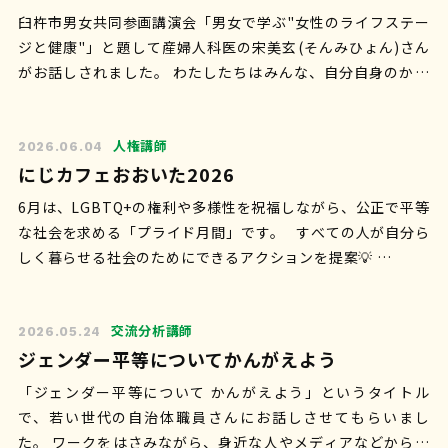
臼杵市男女共同参画講演会「男女で学ぶ"女性のライフステー
ジと健康"」と題して産婦人科医の宋美玄(そんみひょん)さん
がお話しされました。 わたしたちはみんな、自分自身のから
だの主権者。 性と生殖にお…
人権講師
2026.06.04
にじカフェおおいた2026
6月は、LGBTQ+の権利や多様性を祝福しながら、公正で平等
な社会を求める「プライド月間」です。 すべての人が自分ら
しく暮らせる社会のためにできるアクションを提案💡 …
交流分析講師
2026.05.24
ジェンダー平等についてかんがえよう
「ジェンダー平等について かんがえよう」というタイトル
で、若い世代の自治体職員さんにお話しさせてもらいまし
た。 ワークをはさみながら、身近な人やメディアなどから受