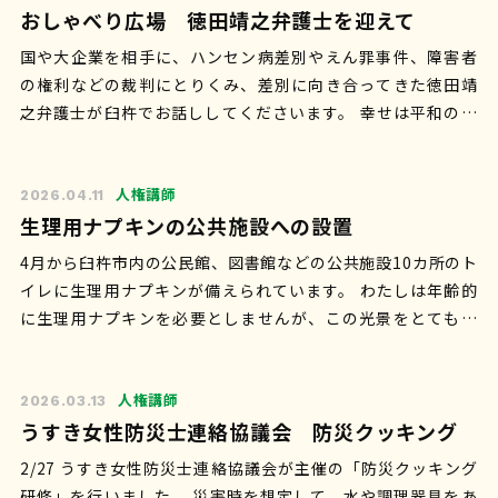
おしゃべり広場 徳田靖之弁護士を迎えて
国や大企業を相手に、ハンセン病差別やえん罪事件、障害者
の権利などの裁判にとりくみ、差別に向き合ってきた徳田靖
之弁護士が臼杵でお話ししてくださいます。 幸せは平和の中
にしかないのに…世界各地でつづく戦…
人権講師
2026.04.11
生理用ナプキンの公共施設への設置
4月から臼杵市内の公民館、図書館などの公共施設10カ所のト
イレに生理用ナプキンが備えられています。 わたしは年齢的
に生理用ナプキンを必要としませんが、この光景をとてもう
れしく誇らしく感じます♪ わ…
人権講師
2026.03.13
うすき女性防災士連絡協議会 防災クッキング
2/27 うすき女性防災士連絡協議会が主催の「防災クッキング
研修」を行いました。 災害時を想定して、水や調理器具をあ