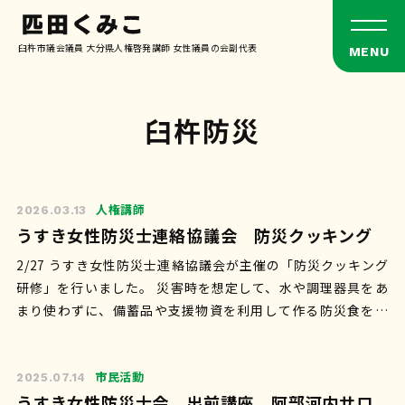
臼杵市議会議員 大分県人権啓発講師 女性議員の会副代表
臼杵防災
人権講師
2026.03.13
うすき女性防災士連絡協議会 防災クッキング
2/27 うすき女性防災士連絡協議会が主催の「防災クッキング
研修」を行いました。 災害時を想定して、水や調理器具をあ
まり使わずに、備蓄品や支援物資を利用して作る防災食を工
夫しながら作りました。この日…
市民活動
2025.07.14
うすき女性防災士会 出前講座 阿部河内サロ