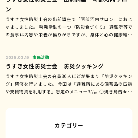
ン
うすき女性防災士会の出前講座で「阿部河内サロン」におじ
ゃましました。 啓発活動の一つ『防災食づくり』 避難所等で
の食事は内容や栄養が偏りがちですが、身体と心の健康維持
に【食事】はとても大事。食べな…
市民活動
2025.03.15
うすき女性防災士会 防災クッキング
うすき女性防災士会の会員30人ほどが集まり「防災クッキン
グ」研修を行いました。 今回は『避難所にある備蓄品の缶詰
や支援物資を利用する』想定のメニュー3品。○焼き鳥缶deお
やこ丼○切り干し大根とツナの…
カテゴリー