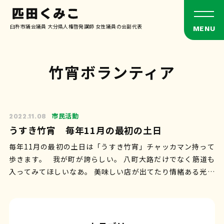
臼杵市議会議員 大分県人権啓発講師 女性議員の会副代表
竹宵ボランティア
市民活動
2022.11.08
うすき竹宵 毎年11月の最初の土日
毎年11月の最初の土日は「うすき竹宵」チャッカマン持って
歩きます。 我が町が誇らしい。 八町大路だけでなく筋道も
入ってみてほしいなあ。 美味しい店が出てたり情緒ある光景
があったりするのです。 …