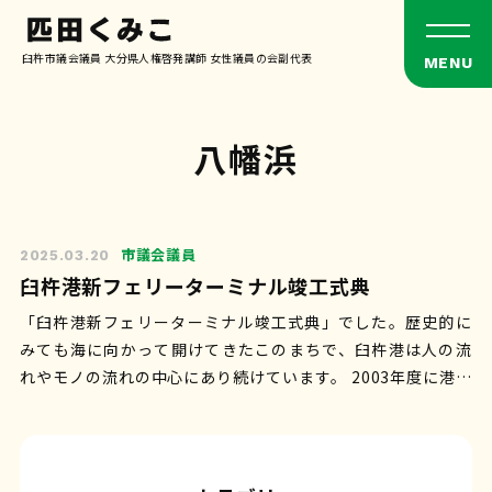
臼杵市議会議員 大分県人権啓発講師 女性議員の会副代表
八幡浜
市議会議員
2025.03.20
臼杵港新フェリーターミナル竣工式典
「臼杵港新フェリーターミナル竣工式典」でした。歴史的に
みても海に向かって開けてきたこのまちで、臼杵港は人の流
れやモノの流れの中心にあり続けています。 2003年度に港湾
改修事業が採択されてから20年…