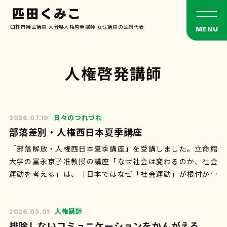
臼杵市議会議員 大分県人権啓発講師 女性議員の会副代表
人権啓発講師
日々のつれづれ
2026.07.19
部落差別・人権西日本夏季講座
「部落解放・人権西日本夏季講座」を受講しました。立命館
大学の富永京子准教授の講座「なぜ社会は変わるのか、社会
運動を考える」は、［日本ではなぜ「社会運動」が根付かな
いのか］というわたしの疑問でもある内容…
人権講師
2026.03.01
排除しないコミュニケーションをかんがえる