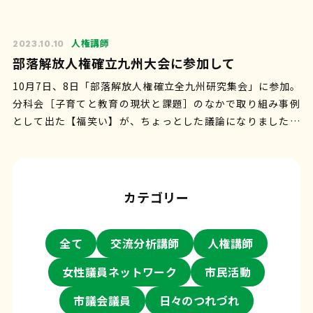
ります。 主人公の丑松が教室…
人権講師
2023.10.10
部落解放人権確立九州大会に参加して
10月7日、8日「部落解放人権確立全九州研究集会」に参加。
分科会［子育てと教育の現状と課題］のなかで取り組み事例
として出た【福笑い】が、ちょっとした議論になりました。
福笑いは「目隠しして見えな…
カテゴリー
全て
交流分析講師
人権講師
女性議員ネットワーク
市民活動
市議会議員
日々のつれづれ