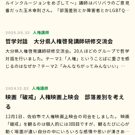
ルインクルージョンをめざして〜」講師はバリバラのご意見
番だった玉木幸則さん。「部落差別とか障害者とかLGBTQと
か、人権を縦割りにせんでも、要は目…
人権講師
2025.05.23
哲学対話 大分県人権啓発講師研修交流会
大分県人権啓発講師研修交流会。20人ほどのグループで哲学
対話を行いました。テーマ1:「人権」ということばに重さを感
じるのはなぜか？テーマ2:「みんなちがってみんないい」は本
当か？ 『前提を疑う』とこ…
人権講師
2024.12.02
映画「破戒」人権映画上映会 部落差別を考え
る
12月1日、佐伯市で人権映画上映会の司会をしました。 映画
「破戒」を観るのは個人的には3回目ですが、観るたびに心が
動く場面が違い自分の中にいろいろな感情や思いが湧きあが