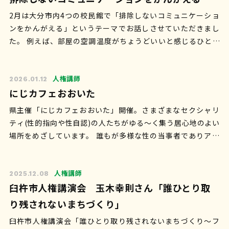
2月は大分市内4つの校民館で「排除しないコミュニケーショ
ンをかんがえる」というテーマでお話しさせていただきまし
た。 例えば、部屋の空調温度がちょうどいいと感じるひと、
暑いor寒いと感じるひと…人それ…
人権講師
2026.01.12
にじカフェおおいた
県主催「にじカフェおおいた」開催。さまざまなセクシャリ
ティ(性的指向や性自認)の人たちがゆる〜く集う居心地のよい
場所をめざしています。 誰もが多様な性の当事者でありアラ
イ(応援者／理解者)です。つま…
人権講師
2025.12.08
臼杵市人権講演会 玉木幸則さん「誰ひとり取
り残されないまちづくり」
臼杵市人権講演会「誰ひとり取り残されないまちづくり〜フ