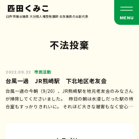
臼杵市議会議員 大分県人権啓発講師 女性議員の会副代表
不法投棄
市民活動
2022.09.22
台風一過 JR熊崎駅 下北地区老友会
台風一過の今朝（9/20）、JR熊崎駅を地元老友会のみなさん
が掃除してくださいました。 昨日の朝は水浸しだった駅の待
合室もすっかりきれいに。 それほど大きな被害もなく安心し
ました。 …