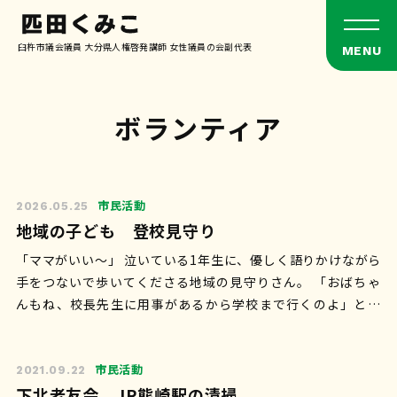
臼杵市議会議員 大分県人権啓発講師 女性議員の会副代表
ボランティア
市民活動
2026.05.25
地域の子ども 登校見守り
「ママがいい〜」 泣いている1年生に、優しく語りかけながら
手をつないで歩いてくださる地域の見守りさん。 「おばちゃ
んもね、校長先生に用事があるから学校まで行くのよ」とか
なんとか話しながらいつの間に…
市民活動
2021.09.22
下北老友会 JR熊崎駅の清掃