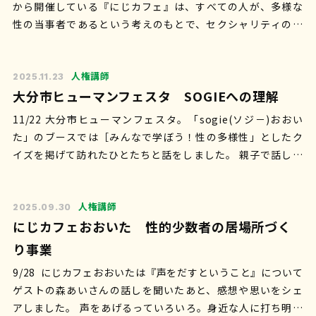
から開催している『にじカフェ』は、すべての人が、多様な
性の当事者であるという考えのもとで、セクシャリティの悩
みを持つ人や応援したい人…
人権講師
2025.11.23
大分市ヒューマンフェスタ SOGIEへの理解
11/22 大分市ヒューマンフェスタ。「sogie(ソジ－)おおい
た」のブースでは［みんなで学ぼう！性の多様性」としたク
イズを掲げて訪れたひとたちと話をしました。 親子で話し合
う様子とかもあってほの…
人権講師
2025.09.30
にじカフェおおいた 性的少数者の居場所づく
り事業
9/28 にじカフェおおいたは『声をだすということ』について
ゲストの森あいさんの話しを聞いたあと、感想や思いをシェ
アしました。 声をあげるっていろいろ。身近な人に打ち明け