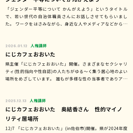
「ジェンダー平等について かんがえよう」というタイトル
で、若い世代の自治体職員さんにお話しさせてもらいまし
た。 ワークをはさみながら、身近な人やメディアなどから受
けとってきたアンコンシャスバイアス(…
人権講師
2026.01.12
にじカフェおおいた
県主催「にじカフェおおいた」開催。さまざまなセクシャリ
ティ(性的指向や性自認)の人たちがゆる〜く集う居心地のよい
場所をめざしています。 誰もが多様な性の当事者でありアラ
イ(応援者／理解者)です。つま…
人権講師
2025.12.13
にじカフェおおいた 奥結香さん 性的マイノ
リティ居場所
12/7 「にじカフェおおいた」(in佐伯市)開催。県が2024年度