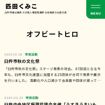
臼杵市議会議員 大分県人権啓発講師 女性議員の会副代表
オフビートヒロ
市民活動
2025.10.28
臼杵市秋の文化祭
「臼杵市秋の文化祭」ステージ発表の司会。 67回目となる今
年も、臼杵市文化連盟に加盟する25団体が合同で発表や展示
を行いました。 高齢化や人口減少で会員数や団体が減ってい
ることは残念ですが、舞台か…
市民活動
2025.02.23
臼杵中央地区振興協議会主催「うすきうまいも