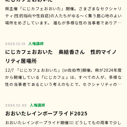
県主催「にじカフェおおいた」開催。さまざまなセクシャリ
ティ(性的指向や性自認)の人たちがゆる〜く集う居心地のよい
場所をめざしています。 誰もが多様な性の当事者でありアラ
イ(応援者／理解者)です。つま…
人権講師
2025.12.13
にじカフェおおいた 奥結香さん 性的マイノ
リティ居場所
12/7 「にじカフェおおいた」(in佐伯市)開催。県が2024年度
から開催している『にじカフェ』は、すべての人が、多様な
性の当事者であるという考えのもとで、セクシャリティの悩
みを持つ人や応援したい人…
人権講師
2025.12.02
おおいたレインボープライド2025
おおいたレインボープライド開催🏳️‍🌈 どうしてもの用事で少し