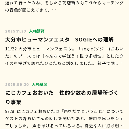
遅れて行ったのね、そしたら商店街の向こうからマ－チング
の音色が聞こえてきて、…
人権講師
2025.11.23
大分市ヒューマンフェスタ SOGIEへの理解
11/22 大分市ヒューマンフェスタ。「sogie(ソジ－)おおい
た」のブースでは［みんなで学ぼう！性の多様性」としたク
イズを掲げて訪れたひとたちと話をしました。 親子で話し合
う様子とかもあってほの…
人権講師
2025.09.30
にじカフェおおいた 性的少数者の居場所づく
り事業
9/28 にじカフェおおいたは『声をだすということ』について
ゲストの森あいさんの話しを聞いたあと、感想や思いをシェ
アしました。 声をあげるっていろいろ。身近な人に打ち明け