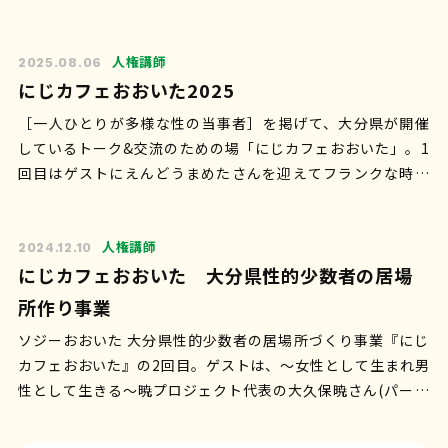
る、SNSにアップする(感…
人権講師
2025.08.06
にじカフェおおいた2025
［一人ひとりが多様な性の当事者］を掲げて、大分県が開催
しているトーク&交流のための場「にじカフェおおいた」。1
回目はゲストにえんどうまめたさんを迎えてフランクな時間
を過ごしました。 ◯何を話…
人権講師
2024.12.10
にじカフェおおいた 大分県性的少数者の居場
所作り事業
ソジーおおいた 大分県性的少数者の居場所づくり事業『にじ
カフェおおいた』の2回目。ゲストは、〜女性として生まれ男
性として生きる〜暁プロジェクト代表の大久保暁さん(パート
ナーさんと赤ちゃんと家族3…