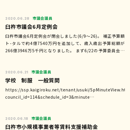
の生き物たちに(ひいては人間にも…
市議会議員
2020.06.28
臼杵市議会6月定例会
臼杵市議会6月定例会が閉会しました(6/9〜26)。 補正予算額
ト-タルで約4億7540万円を追加して、歳入歳出予算総額が
266億3946万5千円となりました。 まず6/22の予算委員会で
追加され…
市議会議員
2020.06.21
学校 制服 一般質問
https://ssp.kaigiroku.net/tenant/usuki/SpMinuteView.htm
council_id=114&schedule_id=3&minute…
市議会議員
2020.06.18
臼杵市小規模事業者等賃料支援補助金