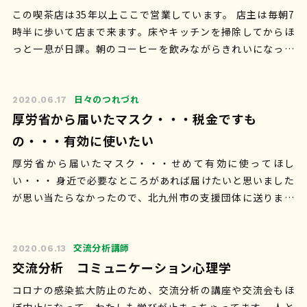
この喫茶店は35年以上ここで営業しています。 店主は毎朝7
時半に歩いて店まで来ます。床やキッチンを掃除してからほ
っと一息が日課。朝のコーヒーを飲みながらきれいになった
店内を見渡す……その時間が至福の…
日々のつれづれ
2020.06.17
厚労省から届いたマスク・・・税金ですも
の・・・有効に使いたい
厚労省から届いたマスク・・・せめて有効に使ってほし
い・・・ 身近で必要なところがあれば届けたいと思いました
が思い当たらなかったので、北九州市の支援団体に送りまし
た。 路上生活者の支援団体などで…
交流分析講師
2020.06.13
交流分析 コミュニケーション心理学
コロナの感染拡大防止のため、交流分析の講座や交流会もほ