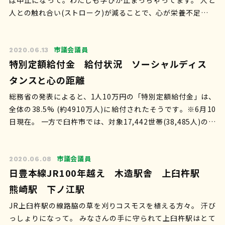
ぼ中止になって。わたしも学びが止まっちゃってます。 人と
人との触れ合い(ストローク)が減ることで、心が栄養不足😓。
もともと心…
市議会議員
2020.06.13
特別定額給付金 給付状況 ソーシャルディス
タンスと心の距離
総務省の発表によると、1人10万円の「特別定額給付金」は、
全体の38.5% (約4910万人)に給付されたそうです。※6月10
日現在。 一方で臼杵市では、対象17,442世帯(38,485人)のう
ち…
市議会議員
2020.06.08
日豊本線JR100年越え 木造駅舎 上臼杵駅
熊崎駅 下ノ江駅
JR上臼杵駅の線路脇の草を刈りコスモスを植える方々。 汗び
っしょりになって。 みなさんの手に守られて上臼杵駅はとて