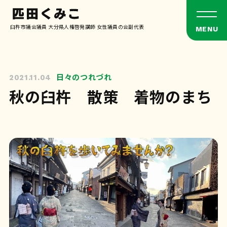
臼杵市議会議員 大分県人権啓発講師 女性議員の会副代表
日々のつれづれ
2021.11.04
秋の臼杵 散策 着物のまち