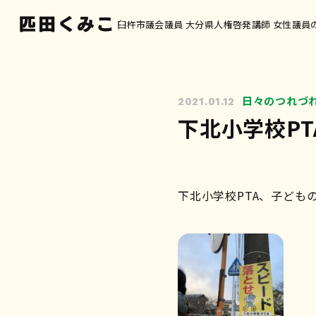
臼杵市議会議員 大分県人権啓発講師 女性議員
日々のつれづ
2021.01.12
下北小学校P
下北小学校PTA、子ども