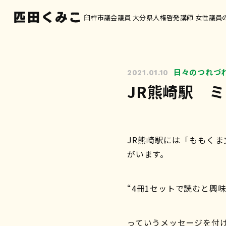
臼杵市議会議員 大分県人権啓発講師 女性議員
日々のつれづ
2021.01.10
JR熊崎駅 
JR熊崎駅には「ももく
がいます。
“4冊1セットで読むと興
っていうメッセージを付