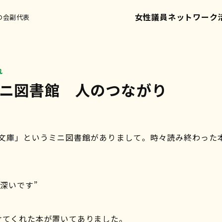
女性議員ネットワーク
の会副代表
れ
ミニ図書館 人のつながり
ま文庫」というミニ図書館がありまして。時々読み終わった
味深いです”
けてくれた本が置いてありました。