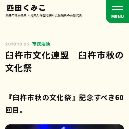
臼杵市議会議員 大分県人権啓発講師 女性議員の会副代表
市民活動
2018.10.25
臼杵市文化連盟 臼杵市秋の
文化祭
『臼杵市秋の文化祭』記念すべき60
回目。