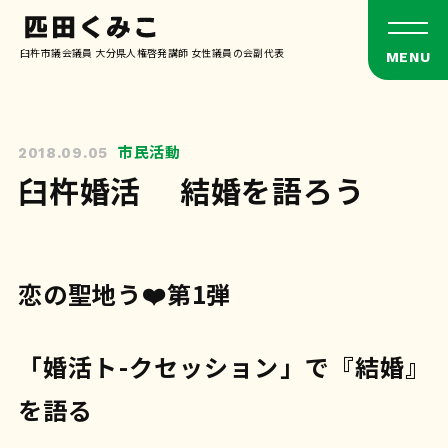
臼杵市議会議員 大分県人権啓発講師 女性議員の会副代表
市民活動
2018.09.05
臼杵婚活 結婚を語ろう
恋の聖地う❤️第1弾
「婚活ト-クセッション」で『結婚』
を語る