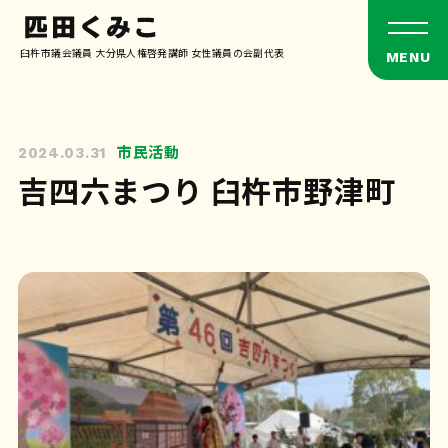
臼杵市議会議員 大分県人権啓発講師 女性議員の会副代表
市民活動
2024.03.31
吉四六まつり 臼杵市野津町