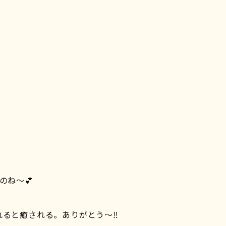
のね〜💕
ると癒される。ありがとう〜‼︎