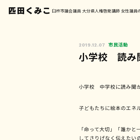
臼杵市議会議員 大分県人権啓発講師 女性議員
市民活動
2019.12.07
小学校 読み
小学校 中学校に読み聞
子どもたちに絵本のエネ
「命って大切」「誰かと
してさりげなく伝えたい