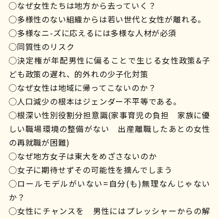
◯なぜ女性たちは地方から去っていく？
◯多様性のない組織からは若い世代と女性が離れる。
◯多様なニ-ズに応えるには多様な人材が必須
◯同質性のリスク
◯決定権が年配男性に偏ることで生じる女性政策&子
ども政策の遅れ、的外れの少子化対策
◯なぜ女性は地域に帰ってこないのか？
◯人口減少の根本はジェンダー不平等である。
◯根深い性別役割分担意識(家事育児の負担 家族に優
しい職場環境の整備がない 出産離職したあとの女性
の再就職が困難)
◯なぜ地方女子は東大をめざさないのか
◯女子に期待せずその可能性を摘んでしまう
◯ロールモデルがいない=自分(も)無理なんじゃない
か？
◯女性にチャンスを 男性にはプレッシャーからの解