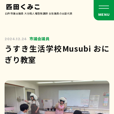
臼杵市議会議員 大分県人権啓発講師 女性議員の会副代表
市議会議員
2024.12.24
うすき生活学校Musubi おに
ぎり教室