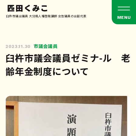
臼杵市議会議員 大分県人権啓発講師 女性議員の会副代表
市議会議員
2023.11.30
臼杵市議会議員ゼミナ-ル 老
齢年金制度について