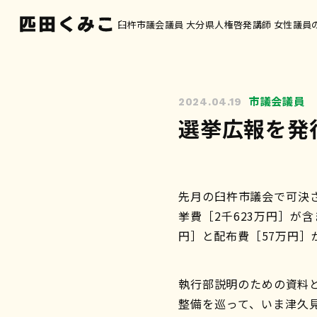
臼杵市議会議員 大分県人権啓発講師 女性議員
市議会議員
2024.04.19
選挙広報を発
先月の臼杵市議会で可決さ
挙費［2千623万円］が
円］と配布費［57万円］
執行部説明のための資料
整備を巡って、いま津久