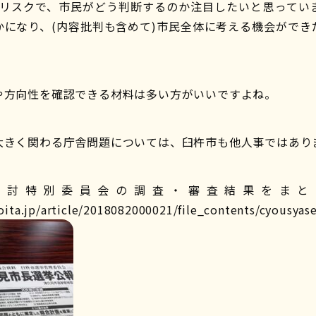
害リスクで、市民がどう判断するのか注目したいと思ってい
かになり、(内容批判も含めて)市民全体に考える機会ができ
や方向性を確認できる材料は多い方がいいですよね。
大きく関わる庁舎問題については、臼杵市も他人事ではあり
検討特別委員会の調査・審査結果をまと
.oita.jp/article/2018082000021/file_contents/cyousyas