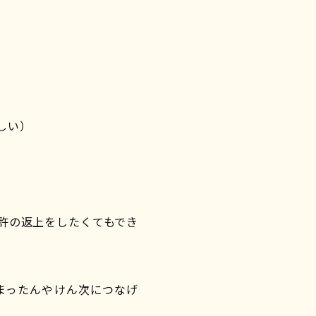
。
しい）
許の返上をしたくてもでき
まったんやけん次につなげ