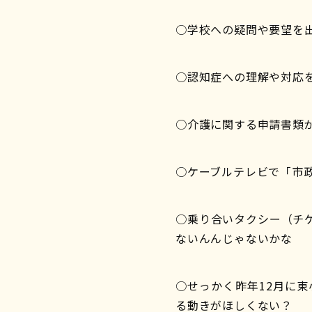
○学校への疑問や要望を
○認知症への理解や対応
○介護に関する申請書類
○ケーブルテレビで「市
○乗り合いタクシー（チ
ないんんじゃないかな
○せっかく昨年12月に
る動きがほしくない？