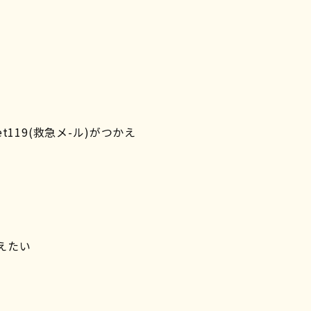
19(救急メ-ル)がつかえ
）
えたい