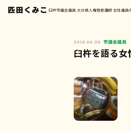
臼杵市議会議員 大分県人権啓発講師 女性議員
市議会議員
2018.04.08
臼杵を語る女