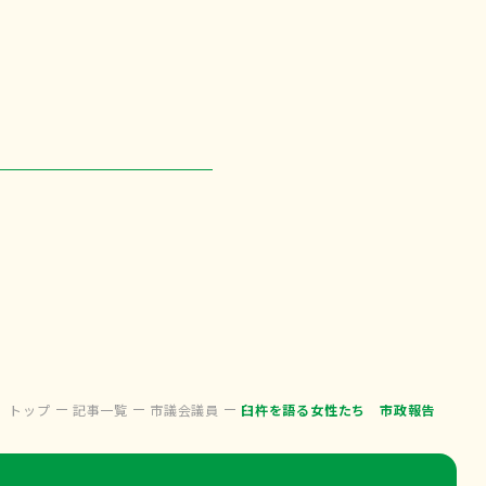
トップ
記事一覧
市議会議員
臼杵を語る女性たち 市政報告