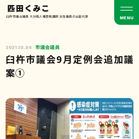
臼杵市議会議員 大分県人権啓発講師 女性議員の会副代表
市議会議員
2021.10.04
臼杵市議会9月定例会追加議
案①