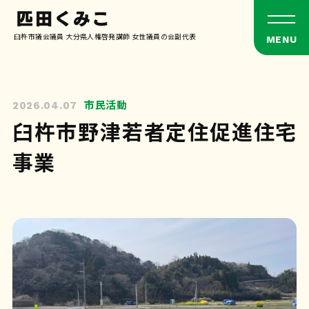
臼杵市議会議員 大分県人権啓発講師 女性議員の会副代表
市民活動
2026.04.07
臼杵市野津若者定住促進住宅
事業