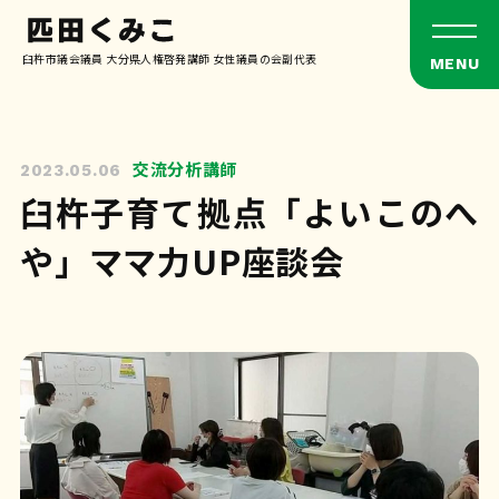
臼杵市議会議員 大分県人権啓発講師 女性議員の会副代表
交流分析講師
2023.05.06
臼杵子育て拠点「よいこのへ
や」ママ力UP座談会