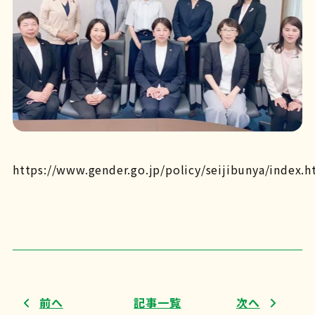
https://www.gender.go.jp/policy/seijibunya/index.h
前へ
記事一覧
次へ