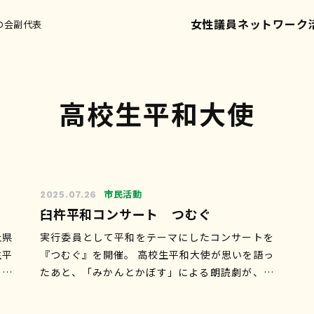
女性議員ネットワーク
の会副代表
高校生平和大使
市民活動
2025.07.26
臼杵平和コンサート つむぐ
止県
実行委員として平和をテーマにしたコンサートを
生平
『つむぐ』を開催。 高校生平和大使が思いを語っ
 世
たあと、「みかんとかぼす」による朗読劇が、保
いて
戸島空襲を伝えました。突然の爆撃、子どもの悲
鳴、親が我が子の手や…