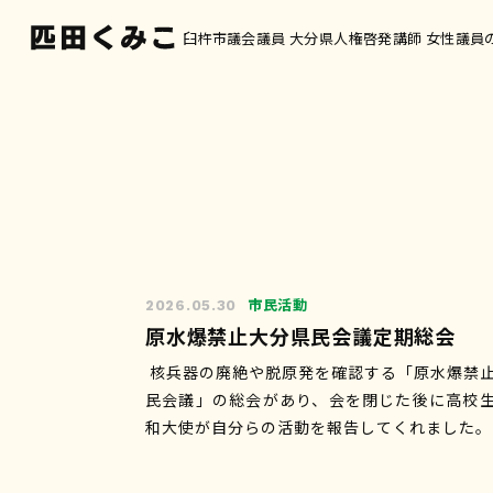
臼杵市議会議員 大分県人権啓発講師 女性議員
市民活動
2026.05.30
原水爆禁止大分県民会議定期総会
核兵器の廃絶や脱原発を確認する「原水爆禁
民会議」の総会があり、会を閉じた後に高校
和大使が自分らの活動を報告してくれました。
の中が、核廃絶ではなく核抑止論に急激に傾
いるように見える中…