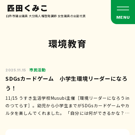
臼杵市議会議員 大分県人権啓発講師 女性議員の会副代表
環境教育
市民活動
2025.11.15
SDGsカードゲーム 小学生環境リーダーになろ
う！
11/15 うすき生活学校Musubi主催［環境リーダーになろうin
のつてらす］。幼児から小学生までがSDGsカードゲームやカ
ルタを楽しんでくれました。 「自分には何ができるかな？」
の問いに対する…