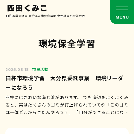
臼杵市議会議員 大分県人権啓発講師 女性議員の会副代表
環境保全学習
市民活動
2025.08.18
臼杵市環境学習 大分県委託事業 環境リーダ
ーになろう
臼杵にはきれいな海と浜があります。 でも海辺をよくよくみ
ると、実はたくさんのゴミが打上げられていて💦「このゴミ
は一体どこからきたんやろう？」 「自分ができることはなん
やろう？」と子…