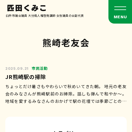
臼杵市議会議員 大分県人権啓発講師 女性議員の会副代表
熊崎老友会
市民活動
2025.09.21
JR熊崎駅の掃除
ちょっとだけ暑さもやわらいで秋めいてきた朝。 地元の老友
会のみなさんが熊崎駅前のお掃除。話しも弾んで和やか〜。
地域を愛するみなさんのおかげで駅の花壇では季節ごとの花
が楽しめます。この駅から気持ち…