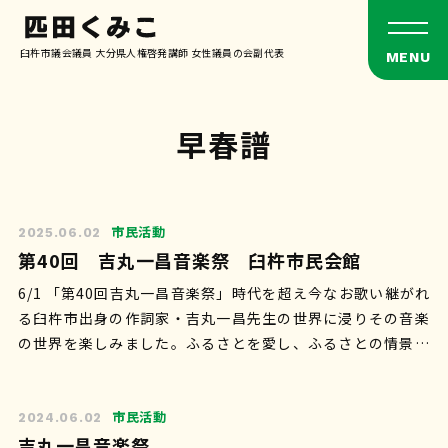
臼杵市議会議員 大分県人権啓発講師 女性議員の会副代表
早春譜
市民活動
2025.06.02
第40回 吉丸一昌音楽祭 臼杵市民会館
6/1 「第40回吉丸一昌音楽祭」時代を超え今なお歌い継がれ
る臼杵市出身の作詞家・吉丸一昌先生の世界に浸りその音楽
の世界を楽しみました。ふるさとを愛し、ふるさとの情景を
歌詞に託した吉丸一昌先生の想いを…
市民活動
2024.06.02
吉丸一昌音楽祭