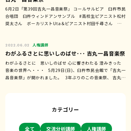
6月2日「第39回吉丸一昌音楽祭」 コールサルビア 臼杵市民
合唱団 臼杵ウィンドアンサンブル #高校生ピアニスト松村
奨太さん ボーカリストUta＆ピアニスト村田千尋さん 東中
学校吹奏楽部 が出演。 レ…
人権講師
2022.06.02
わがふるさとに思いしのばせ･･･ 吉丸一昌音楽祭
わがふるさとに 思いしのばせ 心に響きわたる 澄みきった
音楽の世界へ・・・ 5月29日(日)、臼杵市民会館で「吉丸一
昌音楽祭」が開かれました。 3年ぶりのこの音楽祭、 吉丸先
生の情緒あふ…
カテゴリー
全て
交流分析講師
人権講師