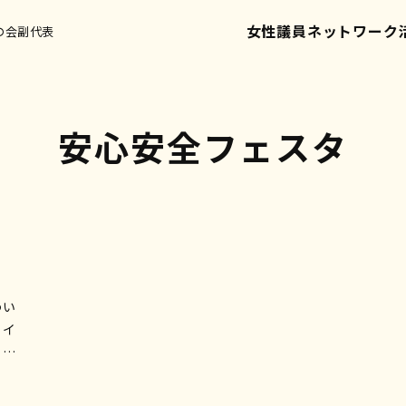
女性議員ネットワーク
の会副代表
安心安全フェスタ
わい
クイ
車体
しみ