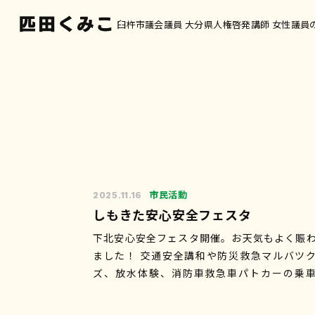
臼杵市議会議員 大分県人権啓発講師 女性議員
市民活動
2025.11.16
しもきた安心安全フェスタ
下北安心安全フェスタ開催。お天気もよく賑
ました！ 交通安全講和や防災救急マルバツ
ズ、放水体験、消防車救急車パトカーの乗
験、わたがし、かき氷、ヨ－ヨ－釣り、お楽
抽選会…楽しみながらいつ…