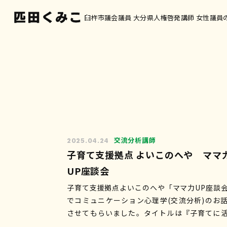
臼杵市議会議員 大分県人権啓発講師 女性議員
交流分析講師
2025.04.24
子育て支援拠点 よいこのへや ママ
UP座談会
子育て支援拠点よいこのへや「ママ力UP座談
でコミュニケーション心理学(交流分析)のお
させてもらいました。タイトルは『子育てに
せる⁈ママの特性診断』 子どもが自ら育つ力