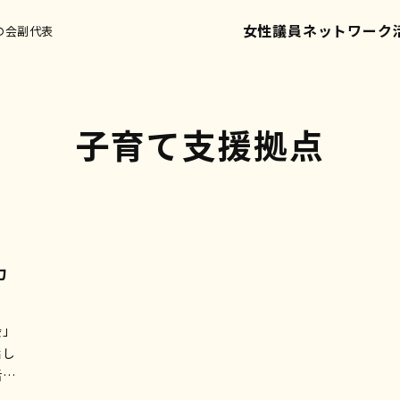
女性議員ネットワーク
の会副代表
子育て支援拠点
力
会」
話し
活か
を信