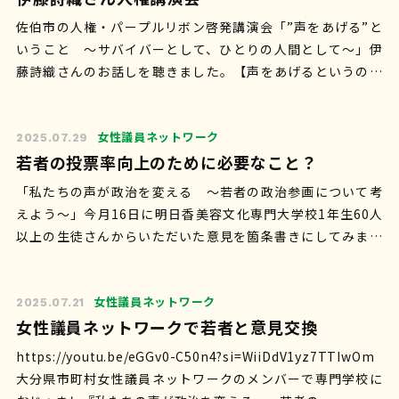
佐伯市の人権・パープルリボン啓発講演会「”声をあげる”と
いうこと ～サバイバーとして、ひとりの人間として～」伊
藤詩織さんのお話しを聴きました。【声をあげるというのは
勇気だけの話ではない。声があげやすく…
女性議員ネットワーク
2025.07.29
若者の投票率向上のために必要なこと？
「私たちの声が政治を変える ～若者の政治参画について考
えよう～」今月16日に明日香美容文化専門大学校1年生60人
以上の生徒さんからいただいた意見を箇条書きにしてみまし
た。［なるほど］がいっぱい。①政治…
女性議員ネットワーク
2025.07.21
女性議員ネットワークで若者と意見交換
https://youtu.be/eGGv0-C50n4?si=WiiDdV1yz7TTIwOm
大分県市町村女性議員ネットワークのメンバーで専門学校に