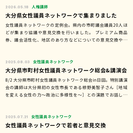
人権講師
2026.05.18
大分県女性議員ネットワークで集まりました
女性議員ネットワークの定例会。県内の市町議会議員20人ほ
どが集まり協議や意見交換を行いました。 プレミアム商品
券、議会活性化、地区のあり方などについての意見交換や、
包括的性教育などの必要性などについ…
女性議員ネットワーク
2025.08.03
大分県市町村女性議員ネットワーク総会&講演会
8/2 大分県市町村女性議員ネットワーク総会in日田。特別講演
会の講師は大分県初の女性市長である椋野美智子さん［地域
を変える女性の力〜政治に多様性を〜］との演題でお話しい
ただきました。 ◯市民は多様…
女性議員ネットワーク
2025.07.21
女性議員ネットワークで若者と意見交換