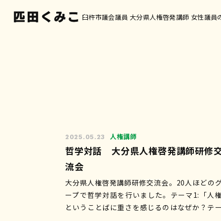
臼杵市議会議員 大分県人権啓発講師 女性議員
人権講師
2025.05.23
哲学対話 大分県人権啓発講師研修
流会
大分県人権啓発講師研修交流会。20人ほどの
ープで哲学対話を行いました。テーマ1:「人
ということばに重さを感じるのはなぜか？テ
2:「みんなちがってみんないい」は本当か？ 