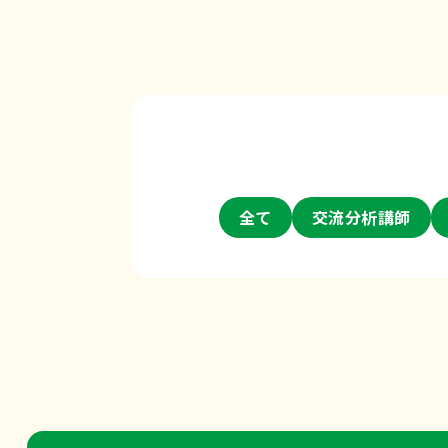
提を疑う』とこ…
全て
交流分析講師