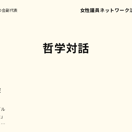
女性議員ネットワーク
の会副代表
哲学対話
交
グル
権」
ーマ
『前