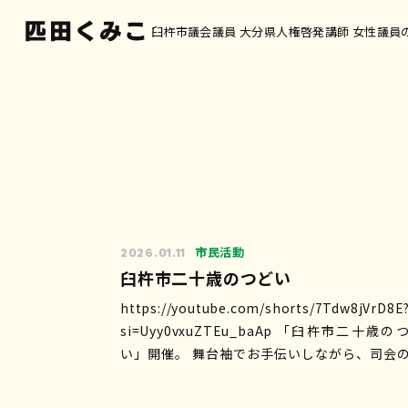
臼杵市議会議員 大分県人権啓発講師 女性議員
市民活動
2026.01.11
臼杵市二十歳のつどい
https://youtube.com/shorts/7Tdw8jVrD8E
si=Uyy0vxuZTEu_baAp 「臼杵市二十歳のつど
い」開催。 舞台袖でお手伝いしながら、司会
ふたりの真面…