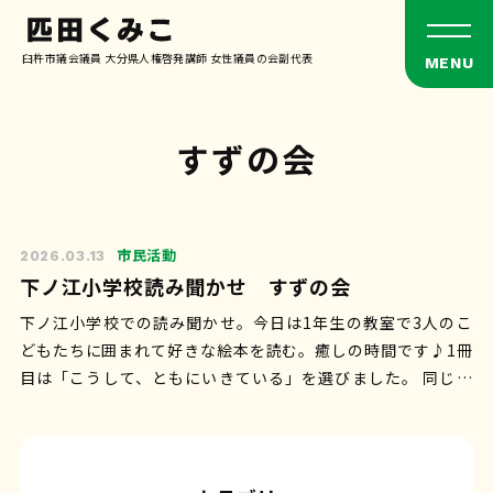
臼杵市議会議員 大分県人権啓発講師 女性議員の会副代表
すずの会
市民活動
2026.03.13
下ノ江小学校読み聞かせ すずの会
下ノ江小学校での読み聞かせ。今日は1年生の教室で3人のこ
どもたちに囲まれて好きな絵本を読む。癒しの時間です♪1冊
目は「こうして、ともにいきている」を選びました。 同じ川
に住むヤマメとイワナ、同じ草原…