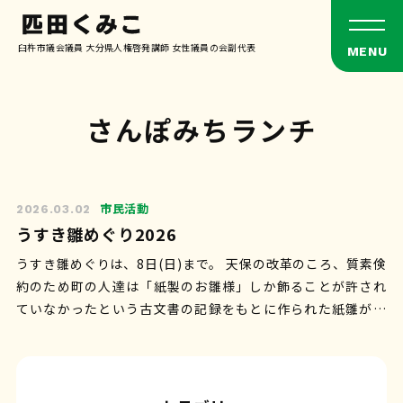
臼杵市議会議員 大分県人権啓発講師 女性議員の会副代表
さんぽみちランチ
市民活動
2026.03.02
うすき雛めぐり2026
うすき雛めぐりは、8日(日)まで。 天保の改革のころ、質素倹
約のため町の人達は「紙製のお雛様」しか飾ることが許され
ていなかったという古文書の記録をもとに作られた紙雛があ
ちこちで見られます。 さんぽ…