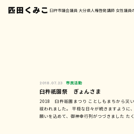
臼杵市議会議員 大分県人権啓発講師 女性議員
市民活動
2018.07.23
臼杵祇園祭 ぎょんさま
2018 臼杵祇園まつり ことしもまちから災いが
祓われました。 平穏な日々が続きますように
願いを込めて、御神幸行列がつづきました た
んの人がそれぞれにできることでまつりにご
します…