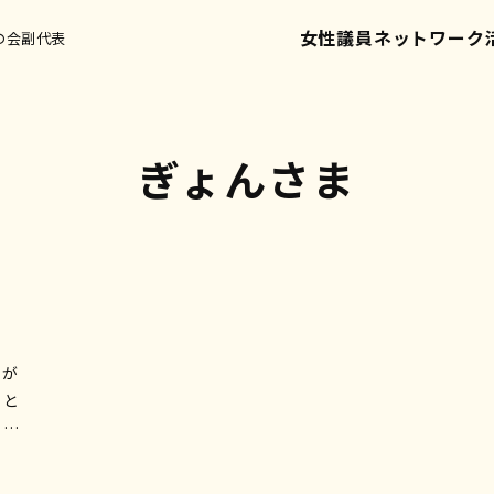
女性議員ネットワーク
の会副代表
ぎょんさま
、と
くさ
奉仕