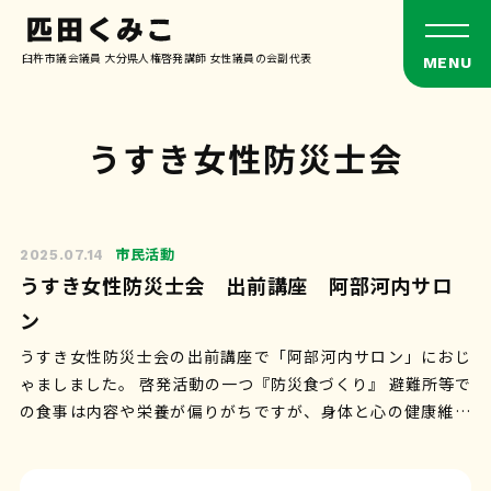
臼杵市議会議員 大分県人権啓発講師 女性議員の会副代表
うすき女性防災士会
市民活動
2025.07.14
うすき女性防災士会 出前講座 阿部河内サロ
ン
うすき女性防災士会の出前講座で「阿部河内サロン」におじ
ゃましました。 啓発活動の一つ『防災食づくり』 避難所等で
の食事は内容や栄養が偏りがちですが、身体と心の健康維持
に【食事】はとても大事。食べな…